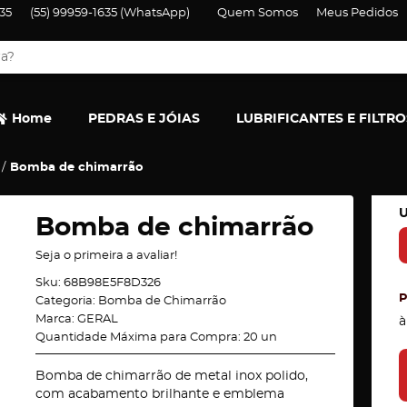
35
(55)
99959-1635
(WhatsApp)
Quem Somos
Meus Pedidos
Home
PEDRAS E JÓIAS
LUBRIFICANTES E FILTRO
Bomba de chimarrão
U
Bomba de chimarrão
Seja o primeira a avaliar!
Sku:
68B98E5F8D326
Categoria:
Bomba de Chimarrão
Marca:
GERAL
à
Quantidade Máxima para Compra:
20
un
Bomba de chimarrão de metal inox polido,
com acabamento brilhante e emblema