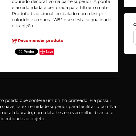
dourado decorativo na parte superior. A ponta
é arredondada e perfurada para filtrar o mate.
Produto tradicional, embalado com design
colorido e a marca "AB", que destaca qualidade
C
e tradição.
Recomendar produto
Save
o polido que confere um brilho prateado. Ela possui
suave na extremidade superior para facilitar o uso. Na
 metal dourado, com detalhes em vermelho, branco e
 identidade ao objeto.