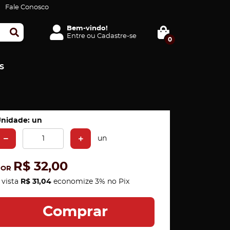
Fale Conosco
Bem-vindo!
Entre
ou
Cadastre-se
0
S
nidade: un
un
R$ 32,00
POR
 vista
R$ 31,04
economize
3%
no Pix
Comprar