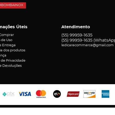
#BOMBAINOX
mações Úteis
Atendimento
(55)
99959-1635
Comprar
(55)
99959-1635
(WhatsAp
 de Uso
 e Entrega
ledicarecommerce@gmail.com
ia dos produtos
ança
a de Privacidade
 e Devoluções
ereador Jorge Bassi, 372
-
Aparecida , Ametista do Sul
-
RS
-
CEP: 9846