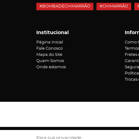
#BOMBADECHIMARRÃO
#CHIMARRÃO
Institucional
Infor
Página Inicial
Como 
Fale Conosco
Termos
Mapa do Site
Fretes
Quem Somos
Garant
Onde estamos
Segur
Polític
Trocas
Rua V
Para sua privacidade