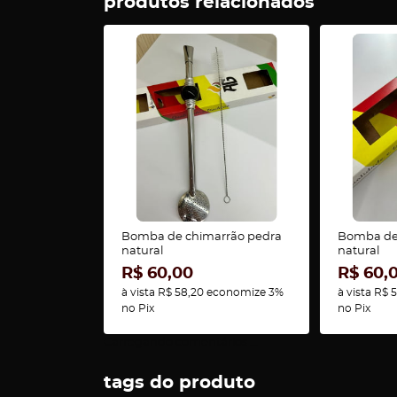
produtos relacionados
Bomba de chimarrão pedra
Bomba de
natural
natural
R$ 60,00
R$ 60,
à vista
R$ 58,20
economize
3%
à vista
R$ 5
no Pix
no Pix
Carregando comentários ...
tags do produto