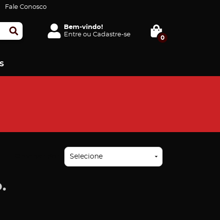
Fale Conosco
Bem-vindo!
Entre
ou
Cadastre-se
0
S
Ordenar Por
Selecione
.