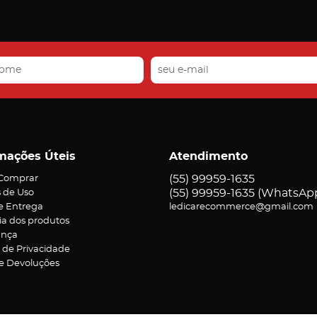
mações Úteis
Atendimento
(55)
99959-1635
Comprar
(55)
99959-1635
(WhatsAp
 de Uso
 e Entrega
ledicarecommerce@gmail.com
ia dos produtos
ança
a de Privacidade
 e Devoluções