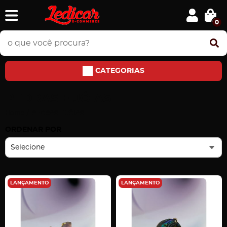
0
CATEGORIAS
PEDRAS E JÓIAS
Home
PEDRAS E JÓIAS
ORDENAR POR
Selecione
LANÇAMENTO
LANÇAMENTO