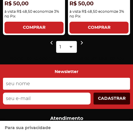
R$ 50,00
R$ 50,00
à vista
R$ 48,50
economize
3%
à vista
R$ 48,50
economize
3%
no Pix
no Pix
COMPRAR
COMPRAR
Página 1 de 10, exibindo 20 produtos de um total de 200.
Newsletter
CADASTRAR
Atendimento
(55)
99959-1635
Para sua privacidade