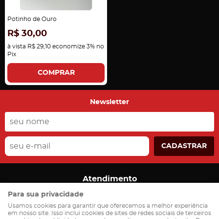
Potinho de Ouro
R$ 30,00
à vista
R$ 29,10
economize
3%
no
Pix
COMPRAR
Newsletter
CADASTRAR
Atendimento
Para sua privacidade
(55)
99959-1635
(55)
99959-1635
(WhatsApp)
Usamos cookies para garantir que oferecemos a melhor experiência
em nosso site. Isso inclui cookies de sites de redes sociais de terceiros
ledicarecommerce@gmail.com