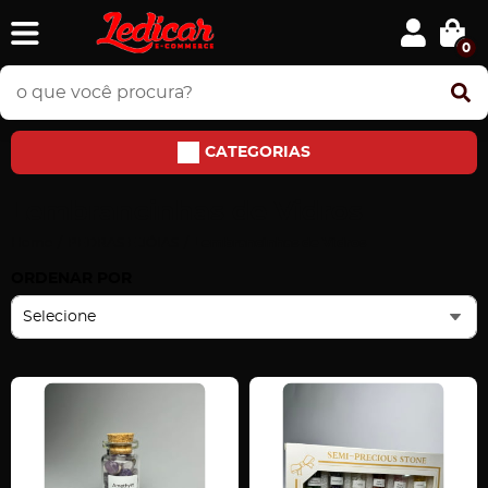
0
CATEGORIAS
Lembrancinhas de Vidros
Home
PEDRAS E JÓIAS
Lembrancinhas de Vidros
ORDENAR POR
Selecione