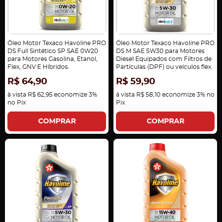
Óleo Motor Texaco Havoline PRO
Óleo Motor Texaco Havoline PRO
DS Full Sintético SP SAE 0W20
DS M SAE 5W30 para Motores
para Motores Gasolina, Etanol,
Diesel Equipados com Filtros de
Flex, GNV E Híbridos.
Partículas (DPF) ou veículos flex.
R$ 64,90
R$ 59,90
à vista
R$ 62,95
economize
3%
à vista
R$ 58,10
economize
3%
no
no Pix
Pix
COMPRAR
COMPRAR