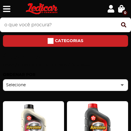
0
CATEGORIAS
Óleo Motor
Home
LUBRIFICANTES E FILTROS
Óleo Motor
ORDENAR POR
Selecione