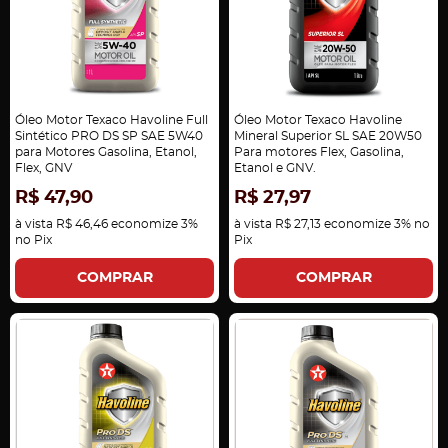
Óleo Motor Texaco Havoline Full
Óleo Motor Texaco Havoline
Sintético PRO DS SP SAE 5W40
Mineral Superior SL SAE 20W50
para Motores Gasolina, Etanol,
Para motores Flex, Gasolina,
Flex, GNV
Etanol e GNV.
R$ 47,90
R$ 27,97
à vista
R$ 46,46
economize
3%
à vista
R$ 27,13
economize
3%
no
no Pix
Pix
COMPRAR
COMPRAR