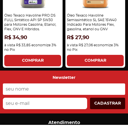
Óleo Texaco Havoline PRO DS
Óleo Texaco Havoline
FULL Sintético API SP 5W30
Semissintético SL SAE 15W40
para Motores Gasolina, Etanol,
Indicado Para Motores Flex,
Flex, GNV E Híbridos.
gasolina, etanol ou GNV
R$ 34,90
R$ 27,90
à vista
R$ 33,85
economize
3%
à vista
R$ 27,06
economize
3%
no Pix
no Pix
COMPRAR
COMPRAR
Newsletter
CADASTRAR
Atendimento