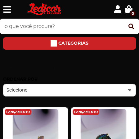
0
CATEGORIAS
Anéis
Home
PEDRAS E JÓIAS
Anéis
ORDENAR POR
Selecione
LANÇAMENTO
LANÇAMENTO