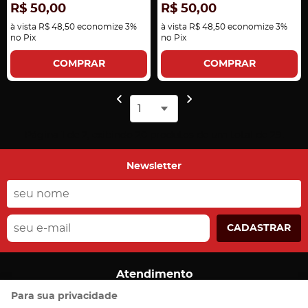
R$ 50,00
R$ 50,00
à vista
R$ 48,50
economize
3%
à vista
R$ 48,50
economize
3%
no Pix
no Pix
COMPRAR
COMPRAR
Página 1 de 2, exibindo 20 produtos de um total de 29.
Newsletter
CADASTRAR
Atendimento
(55)
99959-1635
Para sua privacidade