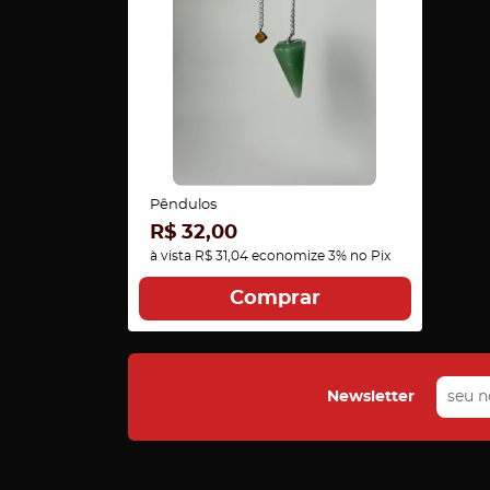
Pêndulos
R$ 32,00
à vista
R$ 31,04
economize
3%
no Pix
Comprar
Newsletter