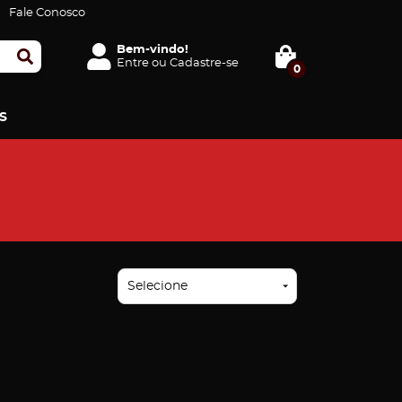
Fale Conosco
Bem-vindo!
Entre
ou
Cadastre-se
0
S
Ordenar Por
Selecione