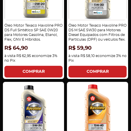
Óleo Motor Texaco Havoline PRO
Óleo Motor Texaco Havoline PRO
DS Full Sintético SP SAE 0W20
DS M SAE 5W30 para Motores
para Motores Gasolina, Etanol,
Diesel Equipados com Filtros de
Flex, GNV E Híbridos.
Partículas (DPF) ou veículos flex.
R$ 64,90
R$ 59,90
à vista
R$ 62,95
economize
3%
à vista
R$ 58,10
economize
3%
no
no Pix
Pix
COMPRAR
COMPRAR