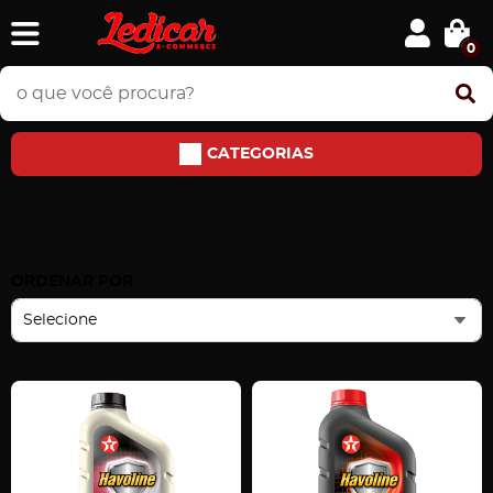
0
CATEGORIAS
Texaco Havoline
Home
LUBRIFICANTES E FILTROS
Texaco Havoline
ORDENAR POR
Selecione