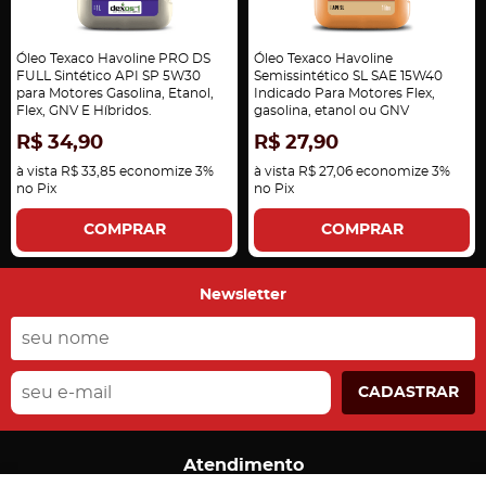
Óleo Texaco Havoline PRO DS
Óleo Texaco Havoline
FULL Sintético API SP 5W30
Semissintético SL SAE 15W40
para Motores Gasolina, Etanol,
Indicado Para Motores Flex,
Flex, GNV E Híbridos.
gasolina, etanol ou GNV
R$ 34,90
R$ 27,90
à vista
R$ 33,85
economize
3%
à vista
R$ 27,06
economize
3%
no Pix
no Pix
COMPRAR
COMPRAR
Newsletter
CADASTRAR
Atendimento