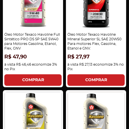
Óleo Motor Texaco Havoline Full
Óleo Motor Texaco Havoline
Sintético PRO DS SP SAE 5W40
Mineral Superior SL SAE 20W50
para Motores Gasolina, Etanol,
Para motores Flex, Gasolina,
Flex, GNV
Etanol e GNV.
R$ 47,90
R$ 27,97
à vista
R$ 46,46
economize
3%
à vista
R$ 27,13
economize
3%
no
no Pix
Pix
COMPRAR
COMPRAR