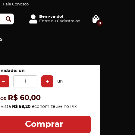
Fale Conosco
Bem-vindo!
Entre
ou
Cadastre-se
0
S
nidade: un
un
R$ 60,00
POR
 vista
R$ 58,20
economize
3%
no Pix
Comprar