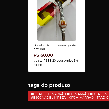
Bomba de chimarrão pedra
natural
R$ 60,00
à vista
R$ 58,20
economize
3%
no Pix
Carregando comentários ...
tags do produto
#CUIADECHIMARRÃO #CHIMARRÃO #CUIADEM
#ESCOVADELIMPEZA #KITCHIMARRÃO #TRADI