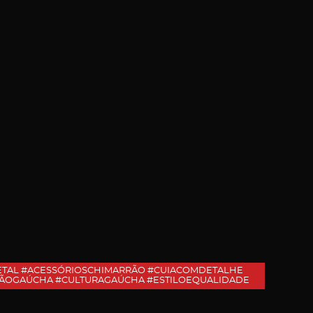
ETAL #ACESSÓRIOSCHIMARRÃO #CUIACOMDETALHE
ÇÃOGAÚCHA #CULTURAGAÚCHA #ESTILOEQUALIDADE