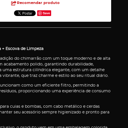
Recomendar produto
Save
 + Escova de Limpeza
 tradição do chimarrão com um toque moderno e de alta
om acabamento polido, garantindo durabilidade,
ta uma estrutura cilíndrica elegante, com um detalhe
vibrante, que traz charme e estilo ao seu ritual diário.
funcionam como um eficiente filtro, permitindo a
 resíduos, proporcionando uma experiência de consumo
para cuias e bombas, com cabo metálico e cerdas
 manter seu acessório sempre higienizado e pronto para
exclusivo, o produto vem em uma embalagem colorida