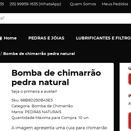
35
(55)
99959-1635
(WhatsApp)
Quem Somos
Meus Pedidos
Home
PEDRAS E JÓIAS
LUBRIFICANTES E FILTRO
Bomba de chimarrão pedra natural
U
Bomba de chimarrão
pedra natural
Seja o primeira a avaliar!
Sku:
68B9D250B45E5
à
Categoria:
Bomba de Chimarrão
Marca:
PEDRAS NATURAIS
Quantidade Máxima para Compra:
10
un
A imagem apresenta uma cuia para chimarrão