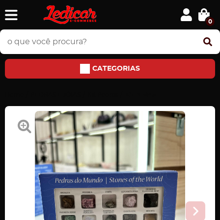
0
CATEGORIAS
Home
PEDRAS E JÓIAS
Kit Pedras
Kit Pedras