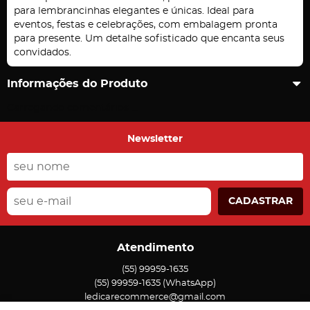
para lembrancinhas elegantes e únicas. Ideal para
eventos, festas e celebrações, com embalagem pronta
para presente. Um detalhe sofisticado que encanta seus
convidados.
Informações do Produto
Carregando comentários ...
Newsletter
CADASTRAR
Atendimento
(55)
99959-1635
(55)
99959-1635
(WhatsApp)
ledicarecommerce@gmail.com