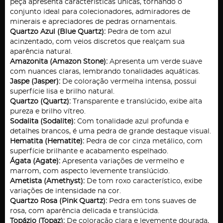
peça apresenta características únicas, tornando o
conjunto ideal para colecionadores, admiradores de
minerais e apreciadores de pedras ornamentais.
Quartzo Azul (Blue Quartz):
Pedra de tom azul
acinzentado, com veios discretos que realçam sua
aparência natural.
Amazonita (Amazon Stone):
Apresenta um verde suave
com nuances claras, lembrando tonalidades aquáticas.
Jaspe (Jasper):
De coloração vermelha intensa, possui
superfície lisa e brilho natural.
Quartzo (Quartz):
Transparente e translúcido, exibe alta
pureza e brilho vítreo.
Sodalita (Sodalite):
Com tonalidade azul profunda e
detalhes brancos, é uma pedra de grande destaque visual.
Hematita (Hematite):
Pedra de cor cinza metálico, com
superfície brilhante e acabamento espelhado.
Ágata (Agate):
Apresenta variações de vermelho e
marrom, com aspecto levemente translúcido.
Ametista (Amethyst):
De tom roxo característico, exibe
variações de intensidade na cor.
Quartzo Rosa (Pink Quartz):
Pedra em tons suaves de
rosa, com aparência delicada e translúcida.
Topázio (Topaz):
De coloração clara e levemente dourada,