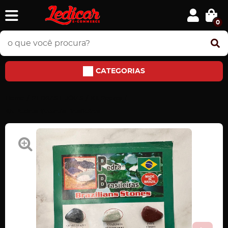
0
CATEGORIAS
Home
PEDRAS E JÓIAS
Kit Pedras
Kit Pedras Naturais Brasileiras