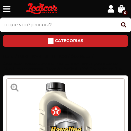
0
CATEGORIAS
Home
LUBRIFICANTES E FILTROS
Óleo Motor
Óleo Motor Texaco Havoline PRO DS M SAE 5W30 para Motores
Diesel Equipados com Filtros de Partículas (DPF) ou veículos flex.