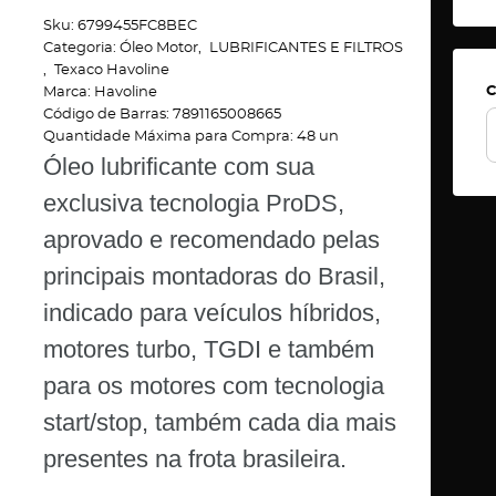
Sku:
6799455FC8BEC
Categoria:
Óleo Motor
LUBRIFICANTES E FILTROS
Texaco Havoline
C
Marca:
Havoline
Código de Barras:
7891165008665
Quantidade Máxima para Compra:
48
un
Óleo lubrificante com sua
exclusiva tecnologia ProDS,
aprovado e recomendado pelas
principais montadoras do Brasil,
indicado para veículos híbridos,
motores turbo, TGDI e também
para os motores com tecnologia
start/stop, também cada dia mais
presentes na frota brasileira.