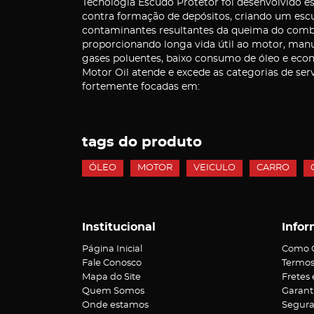
Tecnologia Escudo Protetor foi desenvolvido e
contra formação de depósitos, criando um esc
contaminantes resultantes da queima do combus
proporcionando longa vida útil ao motor, manu
gases poluentes, baixo consumo de óleo e econ
Motor Oil atende e excede as categorias de ser
fortemente focadas em:
Carregando comentários ...
tags do produto
ÓLEO
MOTOR
VEICULO
CARRO
Institucional
Infor
Página Inicial
Como 
Fale Conosco
Termos
Mapa do Site
Fretes
Quem Somos
Garant
Onde estamos
Segur