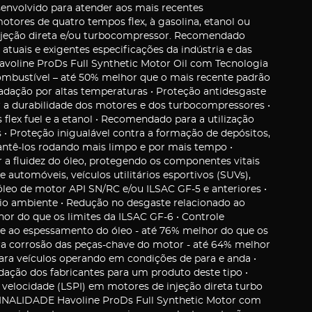
envolvido para atender aos mais recentes
tores de quatro tempos flex, à gasolina, etanol ou
njeção direta e/ou turbocompressor. Recomendado
atuais e exigentes especificações da indústria e das
ine ProDs Full Synthetic Motor Oil com Tecnologia
ombustível – até 50% melhor que o mais recente padrão
radação por altas temperaturas • Proteção antidesgaste
r a durabilidade dos motores e dos turbocompressores •
x fuel e a etanol • Recomendado para a utilização
 • Proteção inigualável contra a formação de depósitos,
ntê-los rodando mais limpo e por mais tempo •
 a fluidez do óleo, protegendo os componentes vitais
e automóveis, veículos utilitários esportivos (SUVs),
leo de motor API SN/RC e/ou ILSAC GF-5 e anteriores •
io ambiente • Redução no desgaste relacionado ao
hor do que os limites da ILSAC GF-6 • Controle
e ao espessamento do óleo - até 76% melhor do que os
tra corrosão das peças-chave do motor - até 64% melhor
ara veículos operando em condições de para e anda •
ação dos fabricantes para um produto deste tipo •
a velocidade (LSPI) em motores de injeção direta turbo
 FINALIDADE Havoline ProDs Full Synthetic Motor com