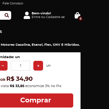
Fale Conosco
Bem-vindo!
Entre
ou
Cadastre-se
0
S
otores Gasolina, Etanol, Flex, GNV E Híbridos.
nidade: un
un
R$ 34,90
POR
 vista
R$ 33,85
economize
3%
no Pix
Comprar