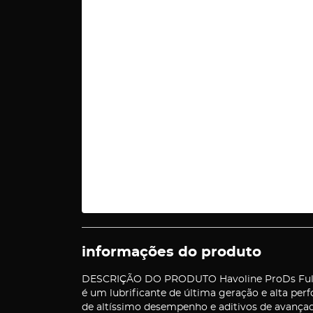
informações do produto
DESCRIÇÃO DO PRODUTO Havoline ProDs Full S
é um lubrificante de última geração e alta pe
de altíssimo desempenho e aditivos de avanç