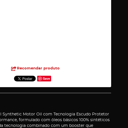
Recomendar produto
Save
ynthetic Motor Oil com Tecnologia Escudo Protetor
rformance, formulado com óleos básicos 100% sintéticos
ada tecnologia combinado com um booster que