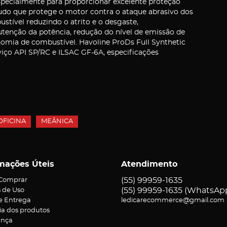
specialmente para proporcionar excelente proteção
udo que protege o motor contra o ataque abrasivo dos
tível reduzindo o atrito e o desgaste,
tenção da potência, redução do nível de emissão de
omia de combustível. Havoline ProDs Full Synthetic
viço API SP/RC e ILSAC GF-6A, especificações
OFICINA
MEÂNICA
mações Úteis
Atendimento
(55)
99959-1635
Comprar
(55)
99959-1635
(WhatsAp
 de Uso
 e Entrega
ledicarecommerce@gmail.com
ia dos produtos
ança