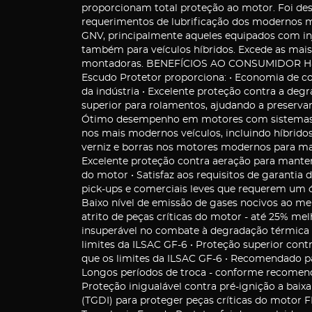
proporcionam total proteção ao motor. Foi des
requerimentos de lubrificação dos modernos mo
GNV, principalmente aqueles equipados com i
também para veículos híbridos. Excede as mais 
montadoras. BENEFÍCIOS AO CONSUMIDOR Havol
Escudo Protetor proporciona: • Economia de c
da indústria • Excelente proteção contra a deg
superior para rolamentos, ajudando a preserva
Ótimo desempenho em motores com sistemas fle
nos mais modernos veículos, incluindo híbridos
verniz e borras nos motores modernos para ma
Excelente proteção contra aeração para manter
do motor • Satisfaz aos requisitos de garantia d
pick-ups e comerciais leves que requerem um ó
Baixo nível de emissão de gases nocivos ao me
atrito de peças críticas do motor - até 25% mel
insuperável no combate à degradação térmica 
limites da ILSAC GF-6 • Proteção superior con
que os limites da ILSAC GF-6 • Recomendado p
Longos períodos de troca - conforme recomend
Proteção inigualável contra pré-ignição a baix
(TGDI) para proteger peças críticas do motor