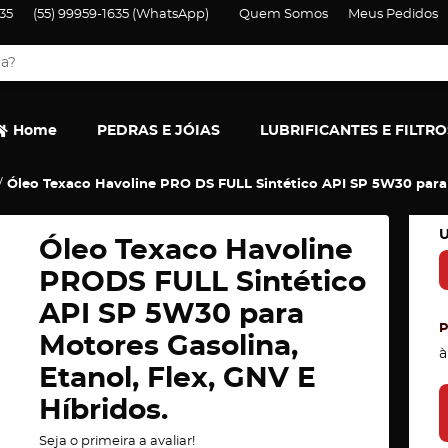
35
(55)
99959-1635
(WhatsApp)
Quem Somos
Meus Pedidos
Home
PEDRAS E JÓIAS
LUBRIFICANTES E FILTRO
Óleo Texaco Havoline PRO DS FULL Sintético API SP 5W30 para M
U
Óleo Texaco Havoline
PRODS FULL Sintético
API SP 5W30 para
Motores Gasolina,
à
Etanol, Flex, GNV E
Híbridos.
Seja o primeira a avaliar!