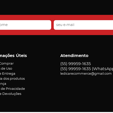
mações Úteis
Atendimento
(55)
99959-1635
Comprar
(55)
99959-1635
(WhatsAp
 de Uso
 e Entrega
ledicarecommerce@gmail.com
ia dos produtos
ança
a de Privacidade
 e Devoluções