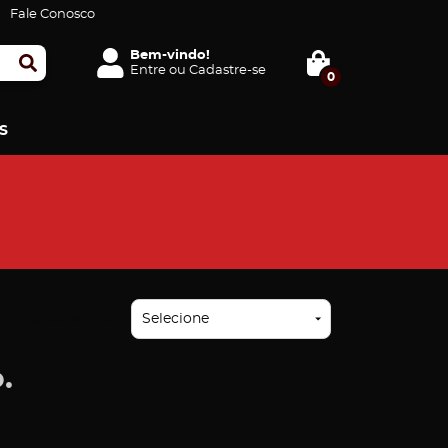
Fale Conosco
Bem-vindo!
Entre
ou
Cadastre-se
0
S
Ordenar Por
Selecione
.