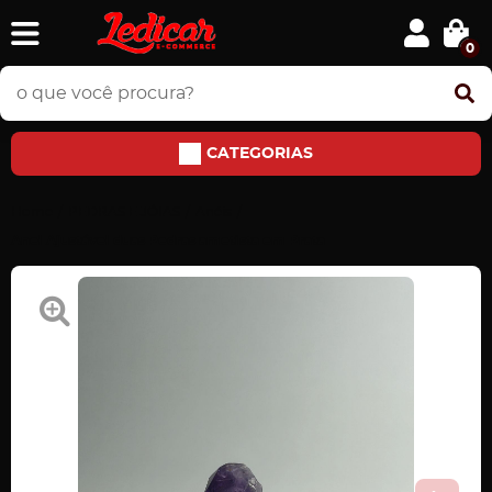
0
CATEGORIAS
Home
PEDRAS E JÓIAS
Anéis
Anel Ajustável duas Pedras ametista em Prata