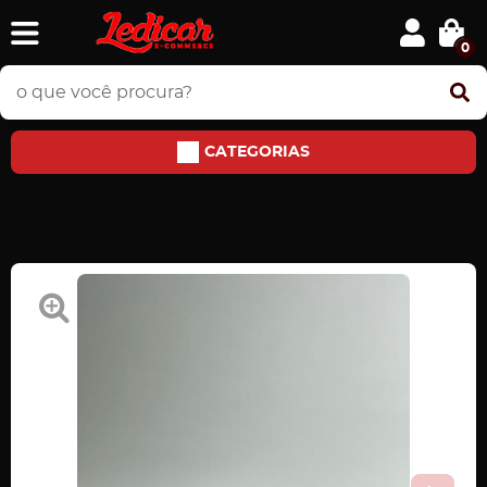
0
CATEGORIAS
Home
PEDRAS E JÓIAS
Anéis
Anel Ajustável duas Pedras Ametista