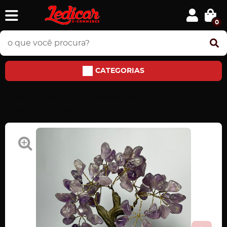
0
CATEGORIAS
Home
PEDRAS E JÓIAS
Árvores de pedra
Árvore de pedra 12 galhos