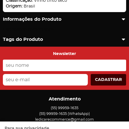
Classificação:
Vinho tinto seco
Origem:
Brasil
Informações do Produto
Carregando comentários ...
Tags do Produto
Newsletter
CADASTRAR
Atendimento
(55)
99959-1635
(55)
99959-1635
(WhatsApp)
ledicarecommerce@gmail.com
Para sua privacidade