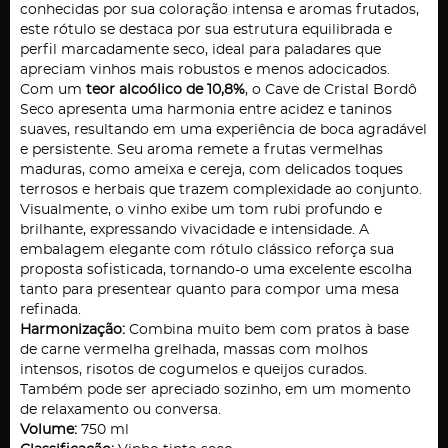
conhecidas por sua coloração intensa e aromas frutados,
este rótulo se destaca por sua estrutura equilibrada e
perfil marcadamente seco, ideal para paladares que
apreciam vinhos mais robustos e menos adocicados.
Com um
teor alcoólico de 10,8%
, o Cave de Cristal Bordô
Seco apresenta uma harmonia entre acidez e taninos
suaves, resultando em uma experiência de boca agradável
e persistente. Seu aroma remete a frutas vermelhas
maduras, como ameixa e cereja, com delicados toques
terrosos e herbais que trazem complexidade ao conjunto.
Visualmente, o vinho exibe um tom rubi profundo e
brilhante, expressando vivacidade e intensidade. A
embalagem elegante com rótulo clássico reforça sua
proposta sofisticada, tornando-o uma excelente escolha
tanto para presentear quanto para compor uma mesa
refinada.
Harmonização:
Combina muito bem com pratos à base
de carne vermelha grelhada, massas com molhos
intensos, risotos de cogumelos e queijos curados.
Também pode ser apreciado sozinho, em um momento
de relaxamento ou conversa.
Volume:
750 ml