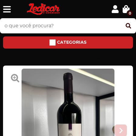
0
CATEGORIAS
Home
PEDRAS E JÓIAS
Vinho Fino Tinto Seco Merlot