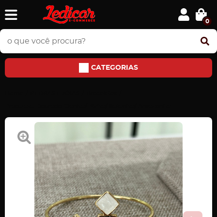
0
CATEGORIAS
Home
PEDRAS E JÓIAS
Braceletes
Bracelete Dourado Cianita/ Pirita/ Selenita/ Amazonita