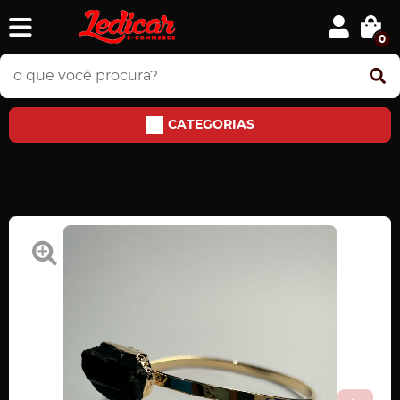
0
CATEGORIAS
Home
PEDRAS E JÓIAS
Braceletes
Bracelete Duas Pedras Turmalina Negra e Selenita Branca