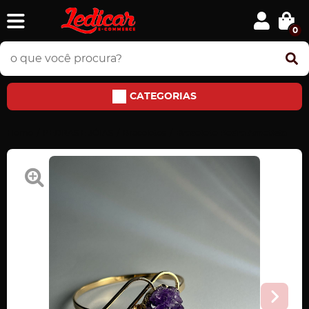
0
CATEGORIAS
Home
PEDRAS E JÓIAS
Braceletes
Bracelete Pedra Ametista