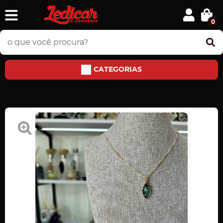
0
CATEGORIAS
Home
PEDRAS E JÓIAS
Brincos e colares
Brinco e Colar Abalone