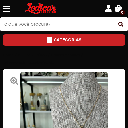
0
CATEGORIAS
Home
PEDRAS E JÓIAS
Brincos e colares
Brinco e colar Quartzo Verde