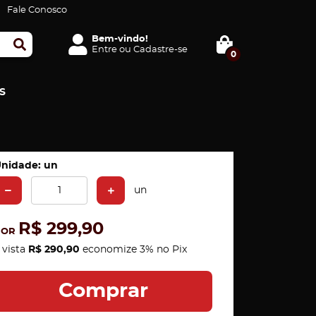
Fale Conosco
Bem-vindo!
Entre
ou
Cadastre-se
0
S
nidade: un
un
R$ 299,90
POR
 vista
R$ 290,90
economize
3%
no Pix
Comprar