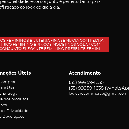
ersonalidade, esse conjunto é perfeito tanto para
isticado ao look do dia a dia.
S FEMININOS BIJUTERIA FINA SEMIJOIA COM PEDRA
TRICO FEMININO BRINCOS MODERNOS COLAR COM
 CONJUNTO ELEGANTE FEMININO PRESENTE FEMINI
mações Úteis
Atendimento
(55)
99959-1635
Comprar
(55)
99959-1635
(WhatsAp
 de Uso
 e Entrega
ledicarecommerce@gmail.com
ia dos produtos
ança
a de Privacidade
 e Devoluções