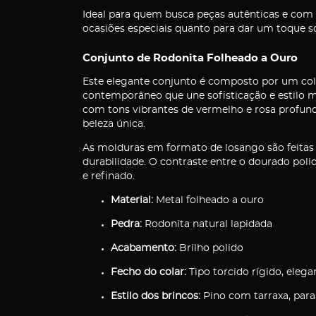
Ideal para quem busca peças autênticas e com p
ocasiões especiais quanto para dar um toque sof
Conjunto de Rodonita Folheado a Ouro
Este elegante conjunto é composto por um co
contemporâneo que une sofisticação e estilo m
com tons vibrantes de vermelho e rosa profund
beleza única.
As molduras em formato de losango são feitas 
durabilidade. O contraste entre o dourado poli
e refinado.
Material:
Metal folheado a ouro
Pedra:
Rodonita natural lapidada
Acabamento:
Brilho polido
Fecho do colar:
Tipo torcido rígido, elegan
Estilo dos brincos:
Pino com tarraxa, para