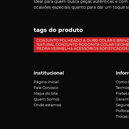
Ideal para quem busca peças autênticas e com p
ocasiões especiais quanto para dar um toque sof
Carregando comentários ...
tags do produto
CONJUNTO FOLHEADO A OURO COLAR E BRINCO
NATURAL CONJUNTO RODONITA COLAR GEOMÉ
PEDRA VERMELHA ACESSÓRIOS SOFISTICADOS
Institucional
Infor
Página Inicial
Como 
Fale Conosco
Termos
Mapa do Site
Fretes
Quem Somos
Garant
Onde estamos
Segur
Polític
Trocas