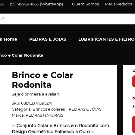
35
(55)
99959-1635
(WhatsApp)
Quem Somos
Meus Pedidos
Home
PEDRAS E JÓIAS
LUBRIFICANTES E FILTRO
nco e Colar Rodonita
U
Brinco e Colar
Rodonita
Seja o primeira a avaliar!
Sku:
68DEB7A5952A1
à
Categoria:
Brincos e colares
PEDRAS E JÓIAS
Marca:
PEDRAS NATURAIS
✨
Conjunto Colar e Brincos em Rodonita com
Design Geométrico Folheado a Ouro
✨