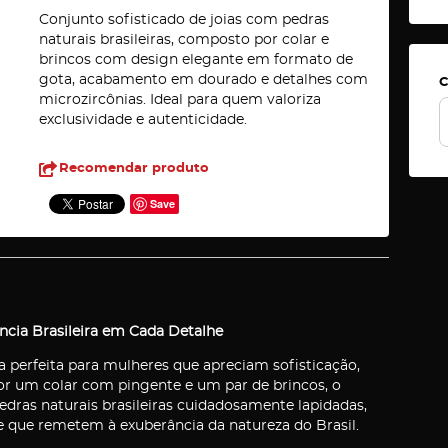
Conjunto sofisticado de joias com pedras
naturais brasileiras, composto por colar e
brincos com design elegante em formato de
gota, acabamento em dourado e detalhes com
C
microzircônias. Ideal para quem valoriza
exclusividade e autenticidade.
Recomendar produto
Save
ncia Brasileira em Cada Detalhe
a perfeita para mulheres que apreciam sofisticação,
or um colar com pingente e um par de brincos, o
dras naturais brasileiras cuidadosamente lapidadas,
 que remetem à exuberância da natureza do Brasil.