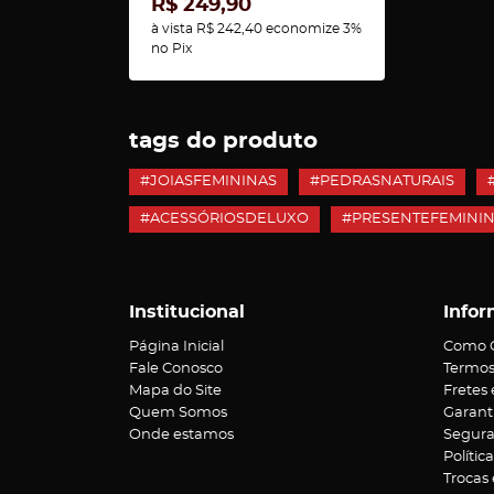
R$ 249,90
à vista
R$ 242,40
economize
3%
no Pix
Carregando comentários ...
tags do produto
#JOIASFEMININAS
#PEDRASNATURAIS
#ACESSÓRIOSDELUXO
#PRESENTEFEMINI
Institucional
Infor
Página Inicial
Como 
Fale Conosco
Termos
Mapa do Site
Fretes
Quem Somos
Garant
Onde estamos
Segur
Polític
Trocas