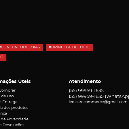
#CONJUNTODEJOIAS
#BRINCOSEDECOLTE
NO
mações Úteis
Atendimento
(55)
99959-1635
Comprar
(55)
99959-1635
(WhatsAp
 de Uso
 e Entrega
ledicarecommerce@gmail.com
ia dos produtos
ança
a de Privacidade
 e Devoluções