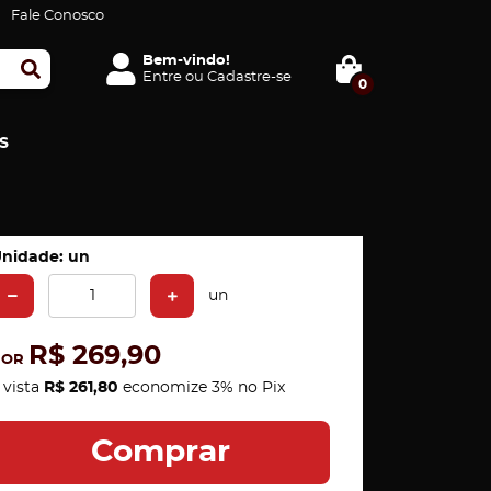
Fale Conosco
Bem-vindo!
Entre
ou
Cadastre-se
0
S
nidade: un
un
R$ 269,90
POR
 vista
R$ 261,80
economize
3%
no Pix
Comprar