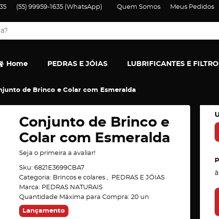
35
(55)
99959-1635
(WhatsApp)
Quem Somos
Meus Pedidos
Home
PEDRAS E JÓIAS
LUBRIFICANTES E FILTRO
junto de Brinco e Colar com Esmeralda
U
Conjunto de Brinco e
Colar com Esmeralda
Seja o primeira a avaliar!
Sku:
6821E3699CBA7
à
Categoria:
Brincos e colares
PEDRAS E JÓIAS
Marca:
PEDRAS NATURAIS
Quantidade Máxima para Compra:
20
un
Lançamento