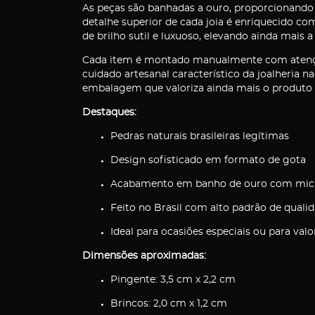
As peças são banhadas a ouro, proporcionando
detalhe superior de cada joia é enriquecido c
de brilho sutil e luxuoso, elevando ainda mais 
Cada item é montado manualmente com atenção 
cuidado artesanal característico da joalheria 
embalagem que valoriza ainda mais o produto e
Destaques:
Pedras naturais brasileiras legítimas
Design sofisticado em formato de gota
Acabamento em banho de ouro com micr
Feito no Brasil com alto padrão de qualid
Ideal para ocasiões especiais ou para valo
Dimensões aproximadas:
Pingente: 3,5 cm x 2,2 cm
Brincos: 2,0 cm x 1,2 cm