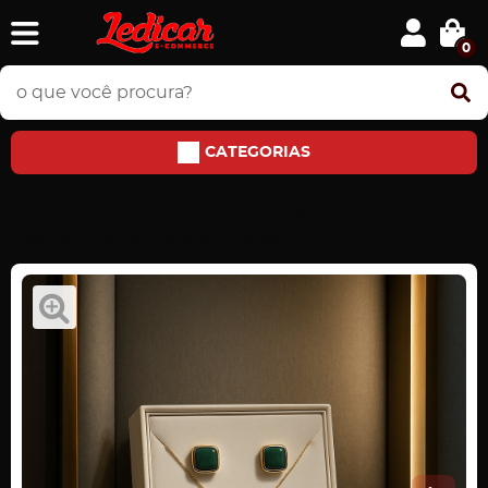
0
CATEGORIAS
Home
PEDRAS E JÓIAS
Brincos e colares
Conjunto de Brinco e Colar Quartzo Verde