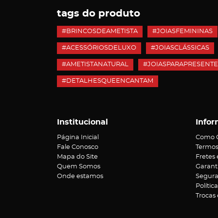
tags do produto
#BRINCOSDEAMETISTA
#JOIASFEMININAS
#ACESSÓRIOSDELUXO
#JOIASCLÁSSICAS
#AMETISTANATURAL
#JOIASPARAPRESENT
#DETALHESQUEENCANTAM
Institucional
Infor
Página Inicial
Como 
Fale Conosco
Termos
Mapa do Site
Fretes
Quem Somos
Garant
Onde estamos
Segur
Polític
Trocas