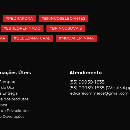
#PEDRAROXA
#BRINCOSELEGANTES
#ESTILOREFINADO
#BRINCOSOVAIS
EAR
#BELEZANATURAL
#MODAFEMININA
mações Úteis
Atendimento
(55)
99959-1635
Comprar
(55)
99959-1635
(WhatsAp
 de Uso
 e Entrega
ledicarecommerce@gmail.com
ia dos produtos
ança
a de Privacidade
 e Devoluções