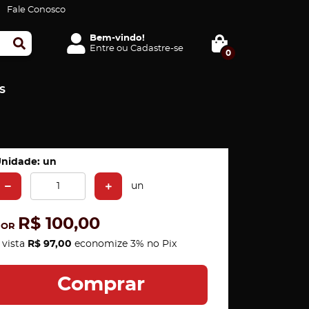
Fale Conosco
Bem-vindo!
Entre
ou
Cadastre-se
0
S
nidade: un
un
R$ 100,00
POR
 vista
R$ 97,00
economize
3%
no Pix
Comprar