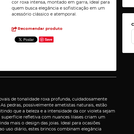
cor roxa intensa, montado em garra, ideal para
quem busca elegância e sofisticação em um
acessório clássico e atemporal.
C
Recomendar produto
Save
ovais de tonalidade roxa profunda, cuidadosamente
. As pedras, possivelmente ametistas naturais, estão
indo que a beleza e a intensidade da cor violeta sejam
a superfície refletiva com nuances lilases criam um
nda mais o design das joias. Ideal para ocasiões
 ao uso diário, estes brincos combinam elegância