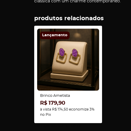
clássica com um charme contemporâneo.
produtos relacionados
Lançamento
Brinco Ametista
R$ 179,90
à vista
R$ 174,50
economize
3%
no Pix
Carregando comentários ...