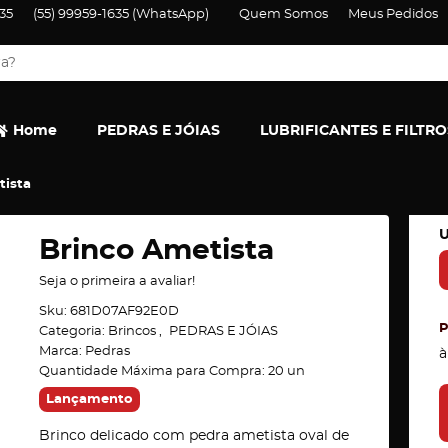
35
(55)
99959-1635
(WhatsApp)
Quem Somos
Meus Pedidos
Home
PEDRAS E JÓIAS
LUBRIFICANTES E FILTRO
tista
U
Brinco Ametista
Seja o primeira a avaliar!
Sku:
681D07AF92E0D
Categoria:
Brincos
PEDRAS E JÓIAS
Marca:
Pedras
à
Quantidade Máxima para Compra:
20
un
Lançamento
Brinco delicado com pedra ametista oval de