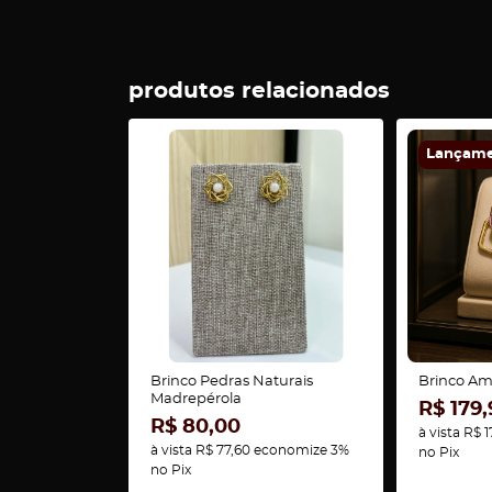
produtos relacionados
Lançam
Brinco Pedras Naturais
Brinco Am
Madrepérola
R$ 179,
R$ 80,00
à vista
R$ 1
à vista
R$ 77,60
economize
3%
no Pix
no Pix