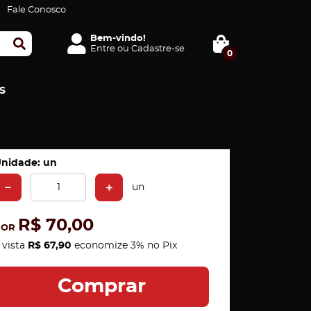
Fale Conosco
Bem-vindo!
Entre
ou
Cadastre-se
0
S
nidade: un
un
R$ 70,00
POR
 vista
R$ 67,90
economize
3%
no Pix
Comprar