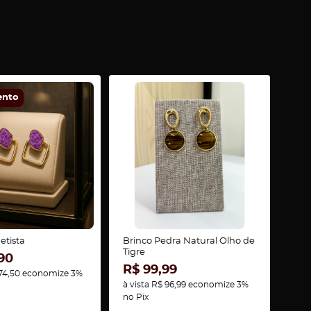
ento
etista
Brinco Pedra Natural Olho de
Tigre
90
R$ 99,99
74,50
economize
3%
à vista
R$ 96,99
economize
3%
no Pix