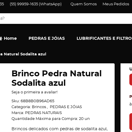
35
(55)
99959-1635
(WhatsApp)
Quem Somos
Meus Pedidos
Home
PEDRAS E JÓIAS
LUBRIFICANTES E FILTRO
a Natural Sodalita azul
U
Brinco Pedra Natural
Sodalita azul
Seja o primeira a avaliar!
Sku:
68B8B0B96AD65
à
Categoria:
Brincos
PEDRAS E JÓIAS
Marca:
PEDRAS NATURAIS
Quantidade Máxima para Compra:
20
un
Brincos delicados com pedras de sodalita azul,