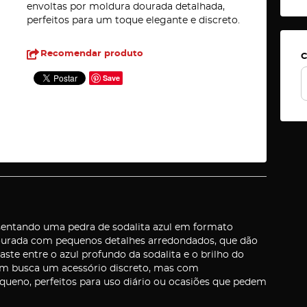
envoltas por moldura dourada detalhada,
perfeitos para um toque elegante e discreto.
Recomendar produto
C
Save
resentando uma pedra de sodalita azul em formato
dourada com pequenos detalhes arredondados, que dão
aste entre o azul profundo da sodalita e o brilho do
uem busca um acessório discreto, mas com
ueno, perfeitos para uso diário ou ocasiões que pedem