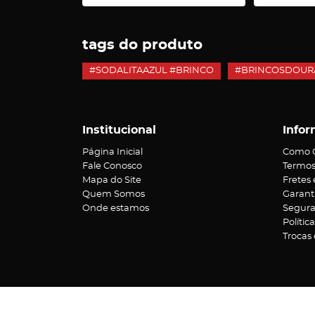
Carregando comentários ...
tags do produto
#SODALITAAZUL #BRINCO
#BRINCOSDOUR
Institucional
Infor
Página Inicial
Como 
Fale Conosco
Termos
Mapa do Site
Fretes
Quem Somos
Garant
Onde estamos
Segur
Polític
Trocas