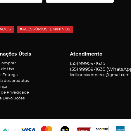
ADOS
#ACESSÓRIOSFEMININOS
mações Úteis
Atendimento
(55)
99959-1635
Comprar
(55)
99959-1635
(WhatsAp
 de Uso
 e Entrega
ledicarecommerce@gmail.com
ia dos produtos
ança
a de Privacidade
 e Devoluções