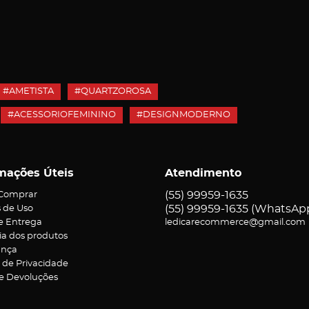
#AMETISTA
#QUARTZOROSA
#ACESSORIOFEMININO
#DESIGNMODERNO
mações Úteis
Atendimento
(55)
99959-1635
Comprar
(55)
99959-1635
(WhatsAp
 de Uso
 e Entrega
ledicarecommerce@gmail.com
ia dos produtos
ança
a de Privacidade
 e Devoluções