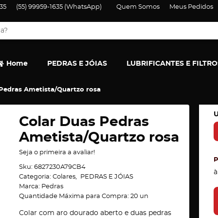
35
(55)
99959-1635
(WhatsApp)
Quem Somos
Meus Pedidos
Home
PEDRAS E JÓIAS
LUBRIFICANTES E FILTRO
Pedras Ametista/Quartzo rosa
U
Colar Duas Pedras
Ametista/Quartzo rosa
Seja o primeira a avaliar!
Sku:
6827230A79CB4
à
Categoria:
Colares
PEDRAS E JÓIAS
Marca:
Pedras
Quantidade Máxima para Compra:
20
un
Colar com aro dourado aberto e duas pedras