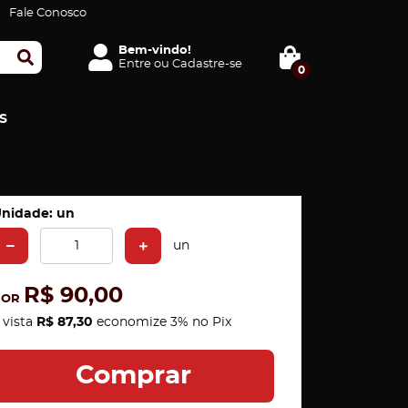
Fale Conosco
Bem-vindo!
Entre
ou
Cadastre-se
0
S
nidade: un
un
R$ 90,00
POR
 vista
R$ 87,30
economize
3%
no Pix
Comprar