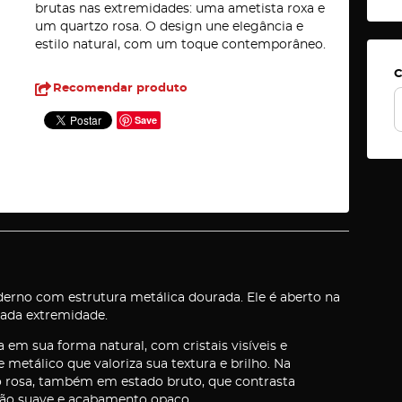
brutas nas extremidades: uma ametista roxa e
um quartzo rosa. O design une elegância e
estilo natural, com um toque contemporâneo.
C
Recomendar produto
Save
erno com estrutura metálica dourada. Ele é aberto na
cada extremidade.
 em sua forma natural, com cristais visíveis e
 metálico que valoriza sua textura e brilho. Na
o rosa, também em estado bruto, que contrasta
ção suave e acabamento opaco.