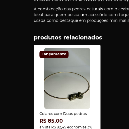
A combinação das pedras naturais com o acaba
ideal para quem busca um acessório com toqu
usada como destaque em produções minimalis
produtos relacionados
Lançamento
Colares com Duas pedras
R$ 85,00
à vista
R$ 82,45
economize
3%