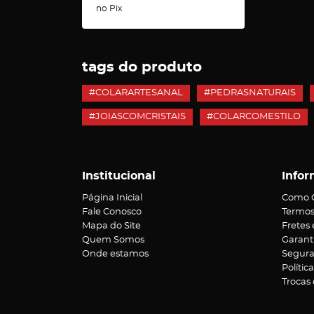
no Pix
Carregando comentários ...
tags do produto
#COLARARTESANAL
#PEDRASNATURAIS
#JOIASCOMCRISTAIS
#COLARCOMESTILO
Institucional
Infor
Página Inicial
Como 
Fale Conosco
Termos
Mapa do Site
Fretes
Quem Somos
Garant
Onde estamos
Segur
Polític
Trocas