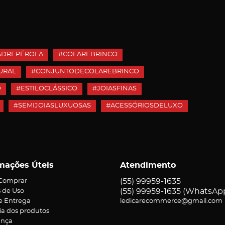
ADREPÉROLA
#COLAREBRINCO
URAL
#CONJUNTODECOLAREBRINCO
O
#ESTILOCLÁSSICO
#JOIASFINAS
#SEMIJOIASLUXUOSAS
#ACESSÓRIOSDELUXO
mações Úteis
Atendimento
(55)
99959-1635
Comprar
(55)
99959-1635
(WhatsAp
 de Uso
 e Entrega
ledicarecommerce@gmail.com
ia dos produtos
ança