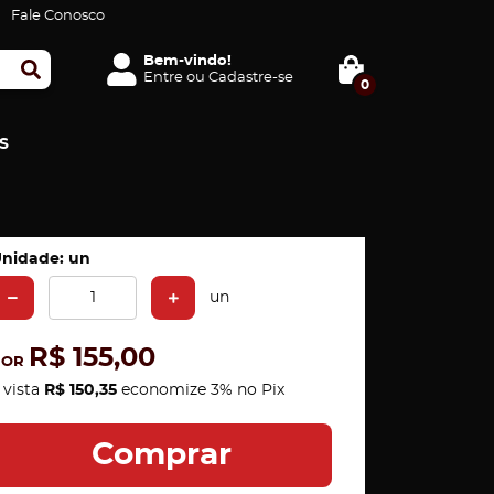
Fale Conosco
Bem-vindo!
Entre
ou
Cadastre-se
0
S
nidade: un
un
R$ 155,00
POR
 vista
R$ 150,35
economize
3%
no Pix
Comprar