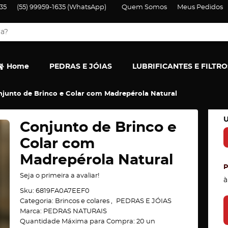
35
(55)
99959-1635
(WhatsApp)
Quem Somos
Meus Pedidos
Home
PEDRAS E JÓIAS
LUBRIFICANTES E FILTRO
junto de Brinco e Colar com Madrepérola Natural
U
Conjunto de Brinco e
Colar com
Madrepérola Natural
Seja o primeira a avaliar!
à
Sku:
6819FA0A7EEF0
Categoria:
Brincos e colares
PEDRAS E JÓIAS
Marca:
PEDRAS NATURAIS
Quantidade Máxima para Compra:
20
un