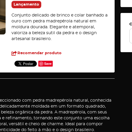
Lançamento
Conjunto delicado de brinco e colar banhado a
ouro com pedra madrepérola natural em
C
moldura dourada. Elegante e atemporal,
valoriza a beleza sutil da pedra e o design
artesanal brasileiro.
Recomendar produto
Save
nfeccionado com pedra madrepérola natural, conhecida
a é delicadamente moldada em um formato quadrado,
 beleza orgânica da pedra. A madrepérola, com seus
eza e refinamento, tornando este conjunto uma escolha
al, versátil e cheio de charme. Ideal para compor
enticidade do feito à mão e o design brasileiro.