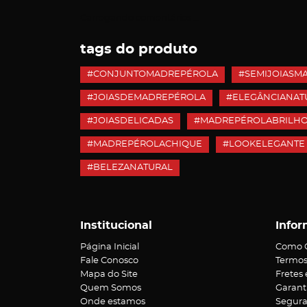
Carregando comentários ...
tags do produto
#CONJUNTOMADREPÉROLA
#SEMIJOIASM
#JOIASDEMADREPÉROLA
#ELEGÂNCIANAT
#JOIASDELICADAS
#MADREPÉROLABRILH
#MADREPÉROLACHIQUE
#LOOKELEGANTE
#BELEZANATURAL
Institucional
Infor
Página Inicial
Como 
Fale Conosco
Termos
Mapa do Site
Fretes
Quem Somos
Garant
Onde estamos
Segur