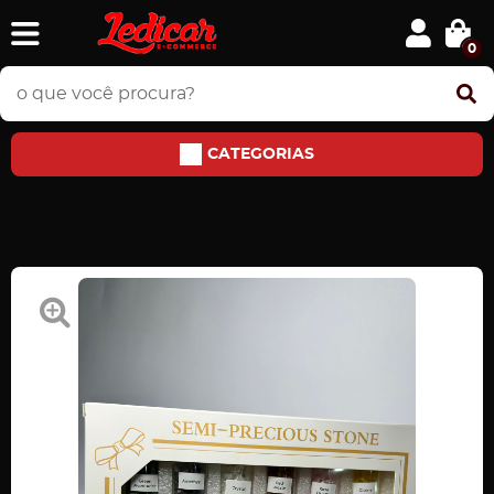
0
CATEGORIAS
Home
PEDRAS E JÓIAS
Lembrancinhas de Vidros
Kit Garrafinhas Cristais