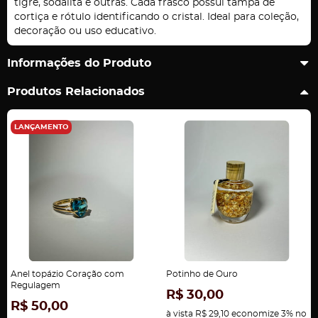
tigre, sodalita e outras. Cada frasco possui tampa de
cortiça e rótulo identificando o cristal. Ideal para coleção,
decoração ou uso educativo.
Informações do Produto
Produtos Relacionados
LANÇAMENTO
Anel topázio Coração com
Potinho de Ouro
Regulagem
R$ 30,00
R$ 50,00
à vista
R$ 29,10
economize
3%
no