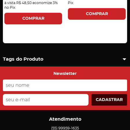
à vista
R$ 48,50
economize
3%
Pix
no Pix
COMPRAR
COMPRAR
Carregando comentários ...
Tags do Produto
Newsletter
CADASTRAR
Atendimento
(55)
99959-1635