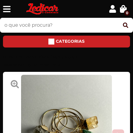
0
CATEGORIAS
Home
PEDRAS E JÓIAS
Marca taças
Jogo Marca Taça de Pedra Bruta