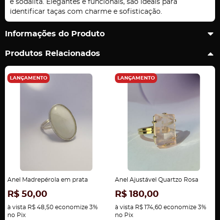
e sodalita. Elegantes e funcionais, são ideais para
identificar taças com charme e sofisticação.
Informações do Produto
Produtos Relacionados
LANÇAMENTO
LANÇAMENTO
Anel Madrepérola em prata
Anel Ajustável Quartzo Rosa
R$ 50,00
R$ 180,00
à vista
R$ 48,50
economize
3%
à vista
R$ 174,60
economize
3%
no Pix
no Pix