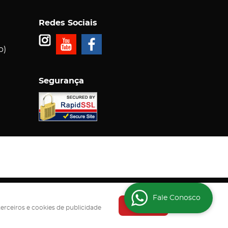
Redes Sociais
p)
Segurança
5-000
Fale Conosco
Entendi
terceiros e cookies de publicidade