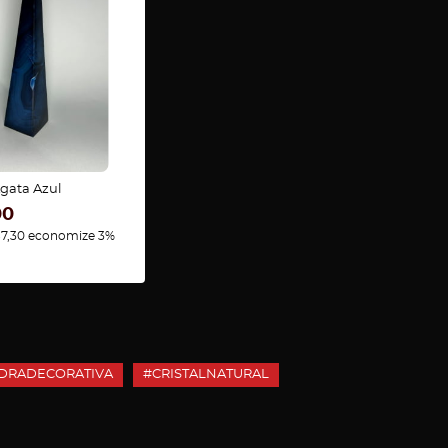
Ágata Azul
00
7,30
economize
3%
DRADECORATIVA
#CRISTALNATURAL