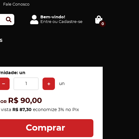
Fale Conosco
Bem-vindo!
Entre
ou
Cadastre-se
0
S
nidade: un
un
R$ 90,00
POR
 vista
R$ 87,30
economize
3%
no Pix
Comprar