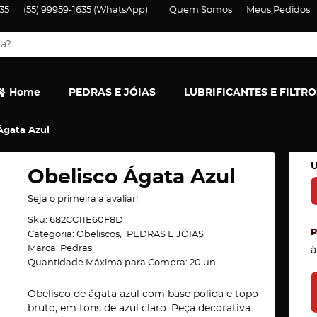
35
(55)
99959-1635
(WhatsApp)
Quem Somos
Meus Pedidos
Home
PEDRAS E JÓIAS
LUBRIFICANTES E FILTRO
Ágata Azul
U
Obelisco Ágata Azul
Seja o primeira a avaliar!
Sku:
682CC11E60F8D
Categoria:
Obeliscos
PEDRAS E JÓIAS
Marca:
Pedras
à
Quantidade Máxima para Compra:
20
un
Obelisco de ágata azul com base polida e topo
bruto, em tons de azul claro. Peça decorativa