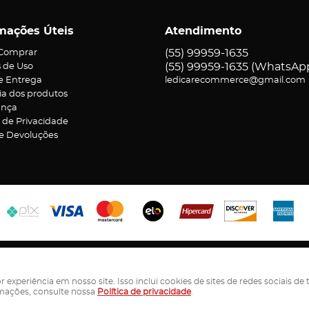
mações Úteis
Atendimento
(55)
99959-1635
Comprar
(55)
99959-1635
(WhatsAp
 de Uso
 e Entrega
ledicarecommerce@gmail.com
ia dos produtos
ança
a de Privacidade
 e Devoluções
ereador Jorge Bassi, 372
-
Aparecida , Ametista do Sul
-
RS
-
CEP: 9846
LEDICAR ECOMMERCE LTDA - CNPJ: 55.944.659/0001-98
periência em nosso site. Isso inclui cookies de sites de redes sociais de 
rmações, consulte nossa
Política de privacidade
.