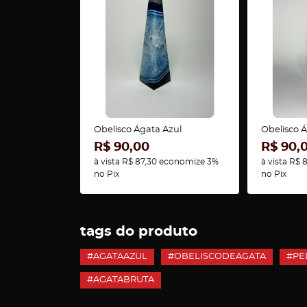
Obelisco Ágata Azul
Obelisco 
R$ 90,00
R$ 90,
à vista
R$ 87,30
economize
3%
à vista
R$ 8
no Pix
no Pix
Carregando comentários ...
tags do produto
#AGATAAZUL
#OBELISCODEAGATA
#PE
#AGATABRUTA