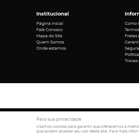
Institucional
Infor
Página Inicial
Como 
Fale Conosco
Termos
Mapa do Site
Fretes
Quem Somos
Garant
Onde estamos
Segur
Polític
Trocas
Rua V
Para sua privacidade
Usamos cookies para garantir que oferecemos a melhor ex
que podem analisar seu uso deste site. Para mais info