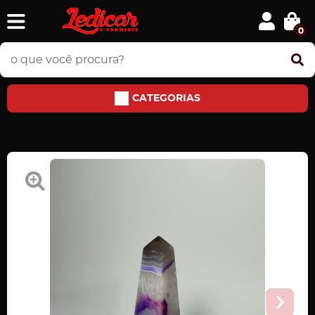
0
CATEGORIAS
Home
PEDRAS E JÓIAS
Obeliscos
Obelisco Ágata Roxa