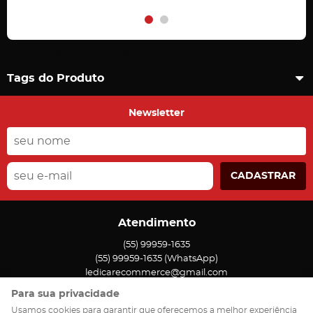
Carregando comentários ...
Tags do Produto
Newsletter
CADASTRAR
Atendimento
(55)
99959-1635
(55)
99959-1635
(WhatsApp)
ledicarecommerce@gmail.com
Para sua privacidade
Endereço
Usamos cookies para garantir que oferecemos a melhor experiência