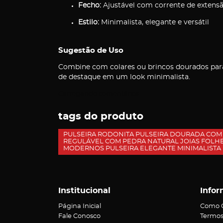
Fecho:
Ajustável com corrente de extens
Estilo:
Minimalista, elegante e versátil
Sugestão de Uso
Combine com colares ou brincos dourados para
de destaque em um look minimalista.
Carregando comentários ...
tags do produto
PULSEIRA RODONITA PULSEIRA DOURADA COM 
REGULÁVEL COM PEDRA NATURAL JOIAS FOLHE
MODERNOS PULSEIRA ELEGANTE MINIMALISTA 
Institucional
Infor
Página Inicial
Como 
Fale Conosco
Termos