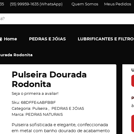
35
(55)
99959-1635
(WhatsApp)
Quem Somos
Meus Pedidos
Home
PEDRAS E JÓIAS
LUBRIFICANTES E FILTRO
ourada Rodonita
U
Pulseira Dourada
Rodonita
Seja o primeira a avaliar!
Sku:
68DFFE4ABFBBF
à
Categoria:
Pulseira
PEDRAS E JÓIAS
Marca:
PEDRAS NATURAIS
Pulseira sofisticada e elegante, confeccionada
em metal com banho dourado de acabamento