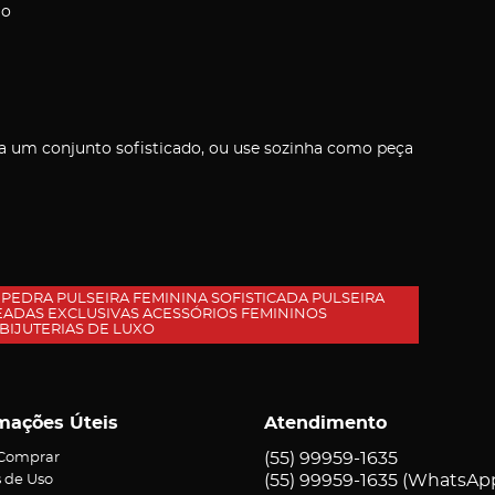
ão
 um conjunto sofisticado, ou use sozinha como peça
PEDRA PULSEIRA FEMININA SOFISTICADA PULSEIRA
ADAS EXCLUSIVAS ACESSÓRIOS FEMININOS
BIJUTERIAS DE LUXO
mações Úteis
Atendimento
(55)
99959-1635
Comprar
(55)
99959-1635
(WhatsAp
 de Uso