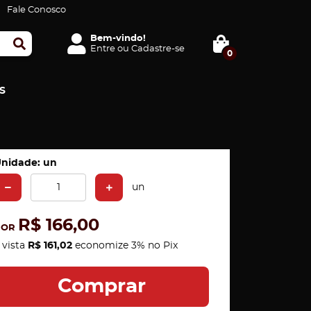
Fale Conosco
Bem-vindo!
Entre
ou
Cadastre-se
0
S
nidade: un
un
R$ 166,00
POR
 vista
R$ 161,02
economize
3%
no Pix
Comprar