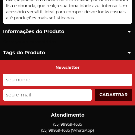
oval, lapidada em cabochão e envolvida por uma moldura
lisa e dourada, que realça sua tonalidade azul intensa. Um
acessório versátil, ideal para compor desde looks casuais
até produções mais sofisticadas
Informações do Produto
Carregando comentários ...
Tags do Produto
Newsletter
CADASTRAR
Atendimento
(55)
99959-1635
(55)
99959-1635
(WhatsApp)