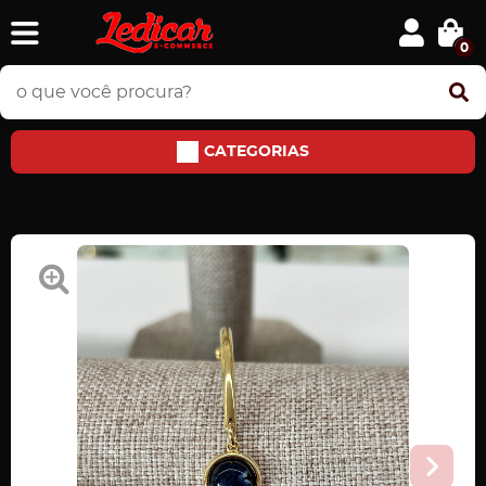
0
CATEGORIAS
Home
PEDRAS E JÓIAS
Pulseira
Pulseira Dourado Sodalita