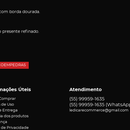
 com borda dourada.
o presente refinado.
XOEMPEDRAS
mações Úteis
Atendimento
(55)
99959-1635
Comprar
(55)
99959-1635
(WhatsAp
 de Uso
 e Entrega
ledicarecommerce@gmail.com
ia dos produtos
ança
a de Privacidade