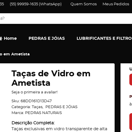
35
(55)
99959-1635
(WhatsApp)
Quem Somos
Meus Pedidos
Home
PEDRAS E JÓIAS
LUBRIFICANTES E FILTRO
ro em Ametista
U
Taças de Vidro em
Ametista
Seja o primeira a avaliar!
Sku:
68DD161D13D47
à
Categoria:
Taças
PEDRAS E JÓIAS
Marca:
PEDRAS NATURAIS
Descrição Completa:
Taças exclusivas em vidro transparente de alta