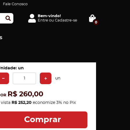
Fale Conosco
Bem-vindo!
Entre
ou
Cadastre-se
0
S
nidade: un
un
R$ 260,00
POR
 vista
R$ 252,20
economize
3%
no Pix
Comprar