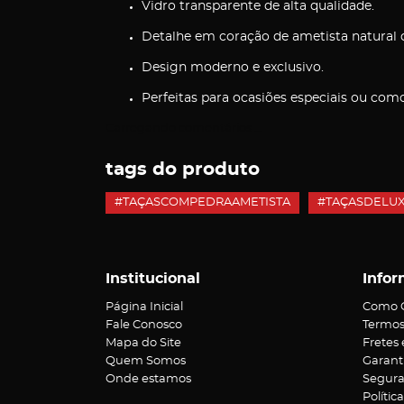
Vidro transparente de alta qualidade.
Detalhe em coração de ametista natural
Design moderno e exclusivo.
Perfeitas para ocasiões especiais ou com
Carregando comentários ...
tags do produto
#TAÇASCOMPEDRAAMETISTA
#TAÇASDELU
Institucional
Infor
Página Inicial
Como 
Fale Conosco
Termos
Mapa do Site
Fretes
Quem Somos
Garant
Onde estamos
Segur
Polític