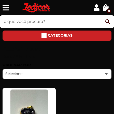
0
CATEGORIAS
#JoiaNatural
Home
#JoiaNatural
ORDENAR POR
Selecione