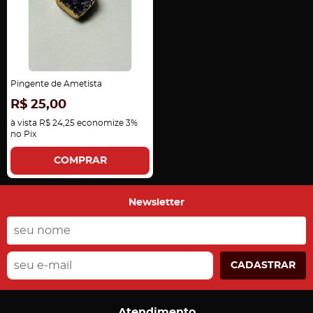
Pingente de Ametista
R$ 25,00
à vista
R$ 24,25
economize
3%
no Pix
COMPRAR
Newsletter
CADASTRAR
Atendimento