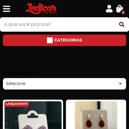
0
CATEGORIAS
#JOIASDEPEDRA
Home
#JOIASDEPEDRA
ORDENAR POR
Selecione
LANÇAMENTO