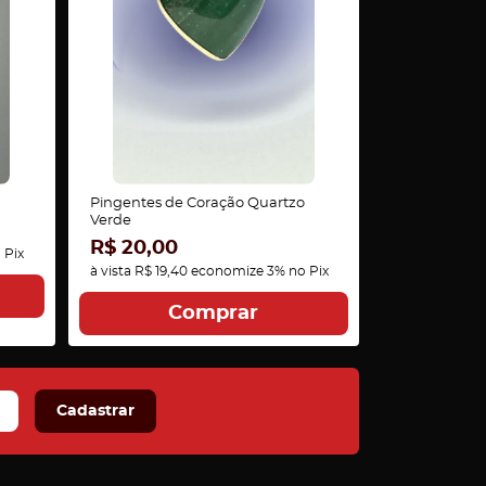
Pingentes de Coração Quartzo
Verde
R$ 20,00
 Pix
à vista
R$ 19,40
economize
3%
no Pix
Comprar
Cadastrar