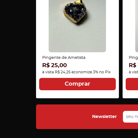
Pingente de Ametista
Ping
R$ 25,00
R$ 
à vista
R$ 24,25
economize
3%
no Pix
à vis
Comprar
Newsletter