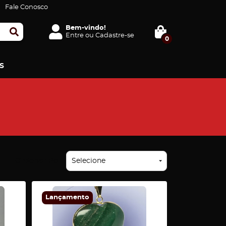
Fale Conosco
Bem-vindo!
Entre
ou
Cadastre-se
0
S
Ordenar Por
Selecione
Lançamento