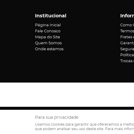
Institucional
Infor
Página Inicial
Como 
Fale Conosco
Termos
Mapa do Site
Fretes
Quem Somos
Garant
Onde estamos
Segur
Polític
Trocas
Rua V
Para sua privacidade
Usamos cookies para garantir que oferecemos a melhor ex
que podem analisar seu uso deste site. Para mais info