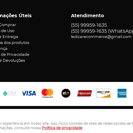
mações Úteis
Atendimento
(55)
99959-1635
Comprar
(55)
99959-1635
(WhatsAp
 de Uso
 e Entrega
ledicarecommerce@gmail.com
ia dos produtos
ança
a de Privacidade
 e Devoluções
ereador Jorge Bassi, 372
-
Aparecida , Ametista do Sul
-
RS
-
CEP: 9846
LEDICAR ECOMMERCE LTDA - CNPJ: 55.944.659/0001-98
periência em nosso site. Isso inclui cookies de sites de redes sociais de 
rmações, consulte nossa
Política de privacidade
.