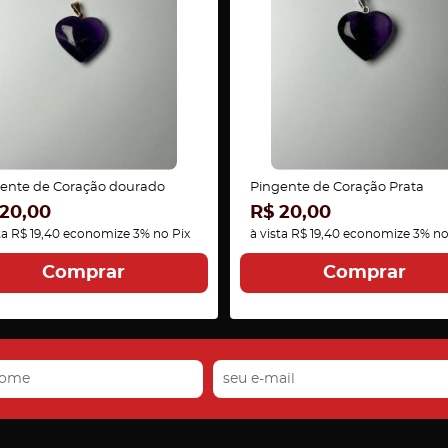
ente de Coração dourado
Pingente de Coração Prata
20,00
R$ 20,00
ta
R$ 19,40
economize
3%
no Pix
à vista
R$ 19,40
economize
3%
no
Comprar
Comprar