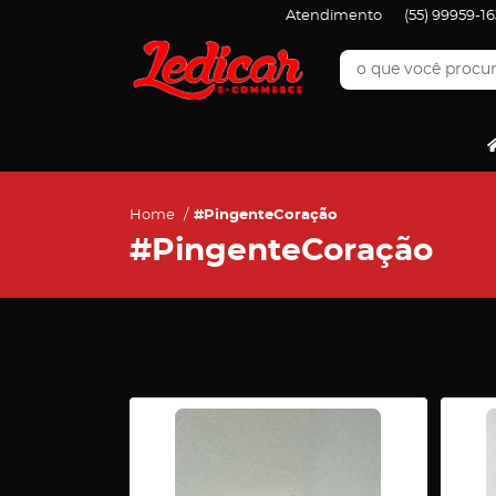
Atendimento
(55)
99959-16
Home
#PingenteCoração
#PingenteCoração