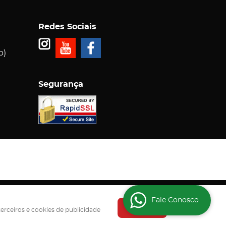
Redes Sociais
p)
Segurança
5-000
Fale Conosco
Entendi
terceiros e cookies de publicidade