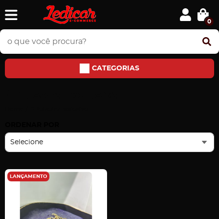
0
CATEGORIAS
#PulseiraExclusiva
Home
#PulseiraExclusiva
ORDENAR POR
Selecione
LANÇAMENTO