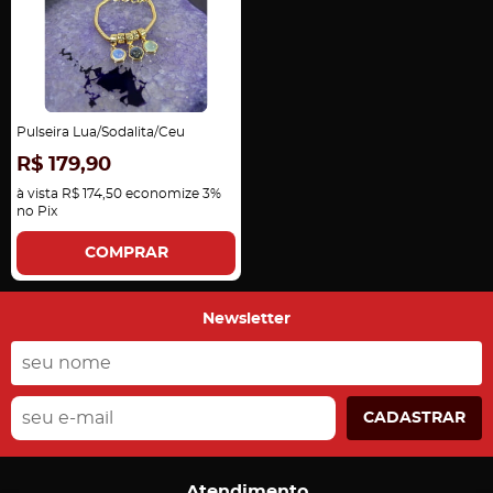
Pulseira Lua/Sodalita/Ceu
R$ 179,90
à vista
R$ 174,50
economize
3%
no Pix
COMPRAR
Newsletter
CADASTRAR
Atendimento