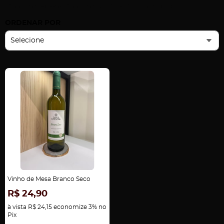
Vinho para Massas Vinho para Queijos Vinho para Jantar
ORDENAR POR
Selecione
Vinho de Mesa Branco Seco
R$ 24,90
à vista
R$ 24,15
economize
3%
no
Pix