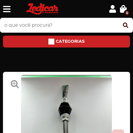
0
CATEGORIAS
Home
PEDRAS E JÓIAS
Bomba de Chimarrão
Bomba de chimarrão pedra natural Onix