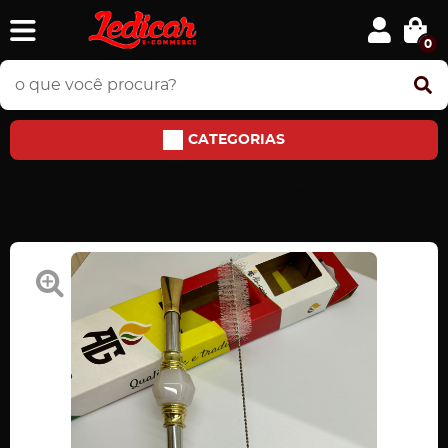
0
CATEGORIAS
Home
PEDRAS E JÓIAS
Bomba de Chimarrão
Bomba de chimarrão pedra natural