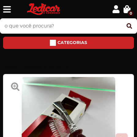
0
CATEGORIAS
Home
PEDRAS E JÓIAS
Bomba de Chimarrão
Bomba de chimarrão pedra natural