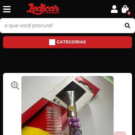
0
CATEGORIAS
Home
PEDRAS E JÓIAS
Bomba de Chimarrão
Bomba de chimarrão pedra natural