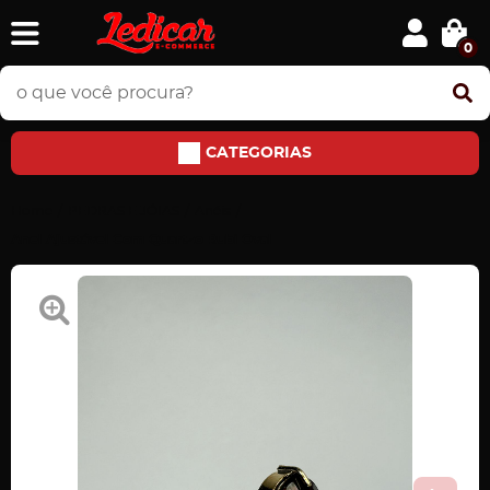
0
CATEGORIAS
Home
PEDRAS E JÓIAS
Anéis
Anel Ajustável Com Quartzo Rubi Oval