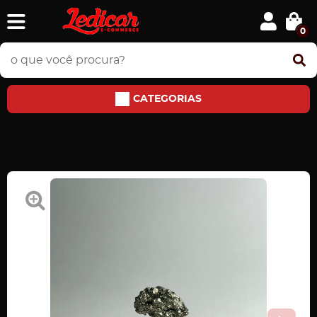
0
CATEGORIAS
Home
PEDRAS E JÓIAS
Anéis
Anel Ajustável Duas Pedras Drusa de Pirita