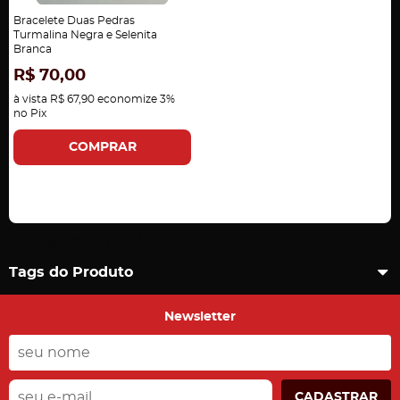
Bracelete Duas Pedras
Turmalina Negra e Selenita
Branca
R$ 70,00
à vista
R$ 67,90
economize
3%
no Pix
COMPRAR
Carregando comentários ...
Tags do Produto
Newsletter
CADASTRAR